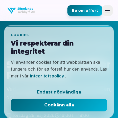
Be om offert
COOKIES
Vi respekterar din
AI-KVÄLL · VINGÅKER
integritet
Så sätter vi Vingåker
Vi använder cookies för att webbplatsen ska
fungera och för att förstå hur den används. Läs
på AI-kartan
mer i vår
integritetspolicy
.
Vad AI faktiskt gör för företag. Inte hypen,
Endast nödvändiga
det praktiska.
Godkänn alla
Torsdag 28 maj 2026
16:00 till 18:00