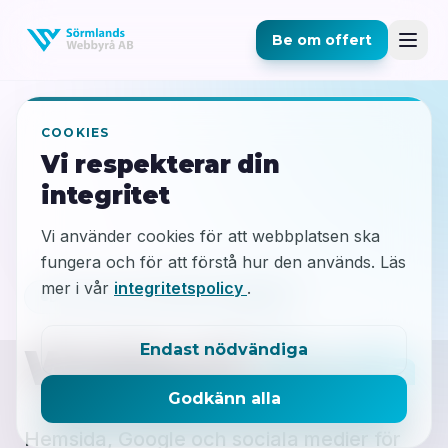
Be om offert
COOKIES
Vi respekterar din
integritet
Vi använder cookies för att webbplatsen ska
fungera och för att förstå hur den används. Läs
mer i vår
integritetspolicy
.
DIN LOKALA PARTNER I GNESTA
Webbyrå
Gnesta
Endast nödvändiga
Godkänn alla
Hemsida, Google och sociala medier för