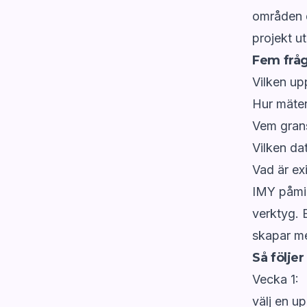
områden dä
projekt u
Fem fråg
Vilken up
Hur mäter 
Vem gran
Vilken dat
Vad är exi
IMY
påmin
verktyg. E
skapar me
Så följer
Vecka 1:
välj en up