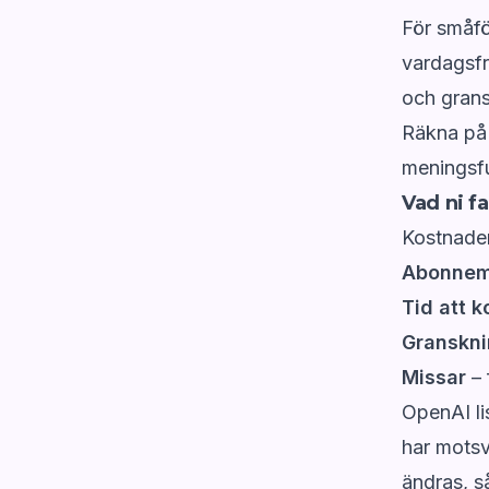
För småfö
vardagsfr
och gran
Räkna på e
meningsful
Vad ni fa
Kostnaden 
Abonne
Tid att 
Granskni
Missar
– 
OpenAI li
har motsv
ändras, s