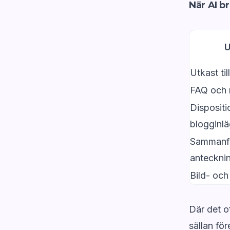
När AI b
U
Utkast ti
FAQ och 
Dispositio
blogginl
Sammanfa
anteckni
Bild- och
Där det o
sällan fö