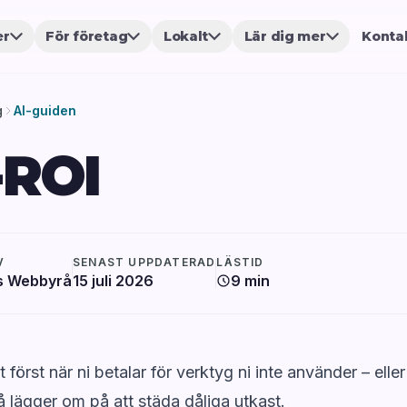
er
För företag
Lokalt
Lär dig mer
Konta
g
AI-guiden
-ROI
V
SENAST UPPDATERAD
LÄSTID
s Webbyrå
15 juli 2026
9 min
rt först när ni betalar för verktyg ni inte använder – elle
då lägger om på att städa dåliga utkast.