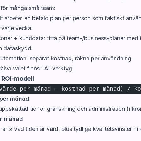
 för många små team:
llt arbete: en betald plan per person som faktiskt anvä
 varje vecka.
soner + kunddata: titta på team-/business-planer med 
h dataskydd.
utomation: separat kostnad, räkna per användning.
älva valet finns i
AI-verktyg
.
 ROI-modell
värde per månad – kostnad per månad) / ko
 per månad
uppskattad tid för granskning och administration (i kro
er månad
rar × vad tiden är värd, plus tydliga kvalitetsvinster ni