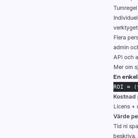
Tumregel
Individue
verktyget
Flera per
admin oc
API och a
Mer om sj
En enkel
ROI = (
Kostnad
Licens + 
Värde p
Tid ni spa
beskriva.