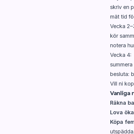
skriv en 
mät tid fö
Vecka 2–
kör samm
notera hu
Vecka 4:
summera t
besluta: b
Vill ni ko
Vanliga 
Räkna ba
Lova öka
Köpa fem 
utspädda