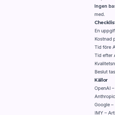
Ingen ba
med.
Checklis
En uppgif
Kostnad 
Tid före 
Tid efter
Kvalitets
Beslut ta
Källor
OpenAI –
Anthropic
Google –
IMY – Arti