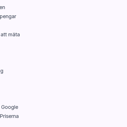
 en
i pengar
 att mäta
yg
h Google
Priserna