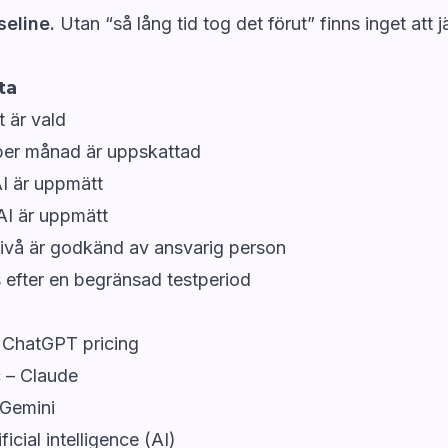
seline.
Utan “så lång tid tog det förut” finns inget att 
ta
t är vald
per månad är uppskattad
AI är uppmätt
 AI är uppmätt
nivå är godkänd av ansvarig person
s efter en begränsad testperiod
 ChatGPT pricing
 – Claude
 Gemini
ficial intelligence (AI)