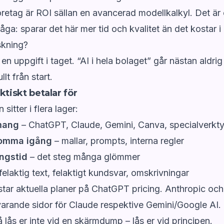
retag är ROI sällan en avancerad modellkalkyl. Det är
åga: sparar det här mer tid och kvalitet än det kostar 
skning?
n uppgift i taget. “AI i hela bolaget” går nästan aldrig
lt från start.
ktiskt betalar för
sitter i flera lager:
mang
– ChatGPT, Claude, Gemini, Canva, specialverkt
komma igång
– mallar, prompts, interna regler
ngstid
– det steg många glömmer
felaktig text, felaktigt kundsvar, omskrivningar
star aktuella planer på
ChatGPT pricing
. Anthropic oc
arande sidor för Claude respektive Gemini/Google AI. 
å lås er inte vid en skärmdump – lås er vid principen.