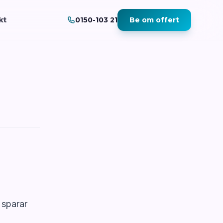
kt
0150-103 21
Be om offert
r sparar