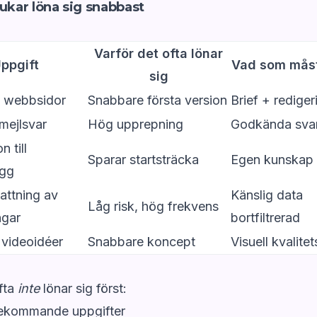
rukar löna sig snabbast
Varför det ofta lönar
ppgift
Vad som måst
sig
ll webbsidor
Snabbare första version
Brief + rediger
mejlsvar
Hög upprepning
Godkända svar
n till
Sparar startsträcka
Egen kunskap 
ägg
ttning av
Känslig data
Låg risk, hög frekvens
ngar
bortfiltrerad
 videoidéer
Snabbare koncept
Visuell kvalite
fta
inte
lönar sig först:
rekommande uppgifter