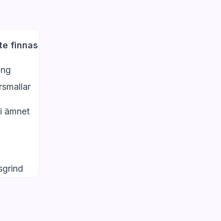
e finnas
ing
smallar
i ämnet
tsgrind