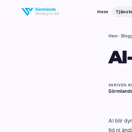
Hem
Tjänst
Hem
Blog
AI
SKRIVEN A
Sörmland
AI blir dy
tid ni än