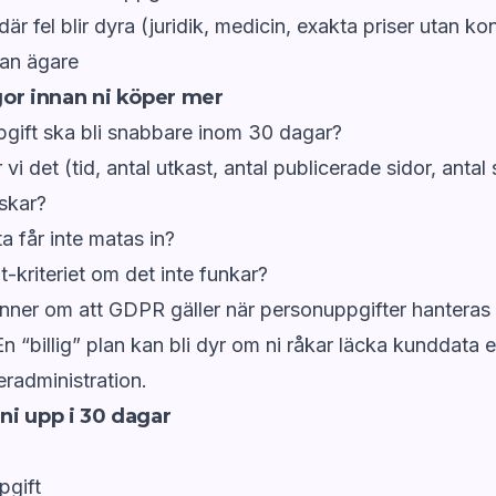
r fel blir dyra (juridik, medicin, exakta priser utan kon
tan ägare
or innan ni köper mer
pgift ska bli snabbare inom 30 dagar?
vi det (tid, antal utkast, antal publicerade sidor, antal
skar?
a får inte matas in?
t-kriteriet om det inte funkar?
ner om att GDPR gäller när personuppgifter hanteras 
n “billig” plan kan bli dyr om ni råkar läcka kunddata e
radministration.
 ni upp i 30 dagar
pgift