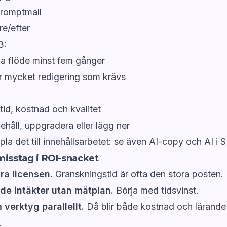
promptmall
re/efter
3:
a flöde minst fem gånger
r mycket redigering som krävs
id, kostnad och kvalitet
ehåll, uppgradera eller lägg ner
ppla det till innehållsarbetet: se även
AI-copy
och
AI i 
misstag i ROI-snacket
ra licensen.
Granskningstid är ofta den stora posten.
de intäkter utan mätplan.
Börja med tidsvinst.
verktyg parallellt.
Då blir både kostnad och lärande
.