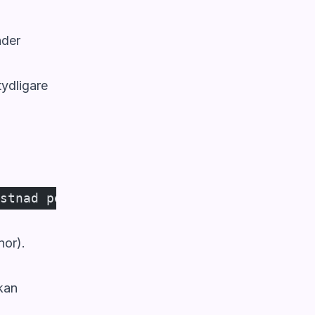
nder
tydligare
stnad per månad
nor).
 kan