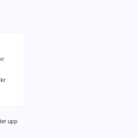
kr
 kr
ter upp