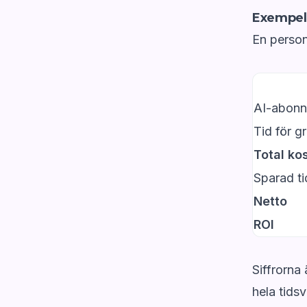
Exempel (
En person
AI-abon
Tid för g
Total ko
Sparad ti
Netto
ROI
Siffrorna
hela tidsv