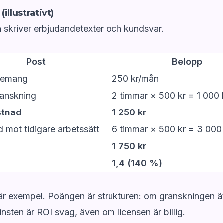
illustrativt)
 skriver erbjudandetexter och kundsvar.
Post
Belopp
nemang
250 kr/mån
ranskning
2 timmar × 500 kr = 1 000 
stnad
1 250 kr
d mot tidigare arbetssätt
6 timmar × 500 kr = 3 000
1 750 kr
1,4 (140 %)
 är exempel. Poängen är strukturen: om granskningen ä
insten är ROI svag, även om licensen är billig.