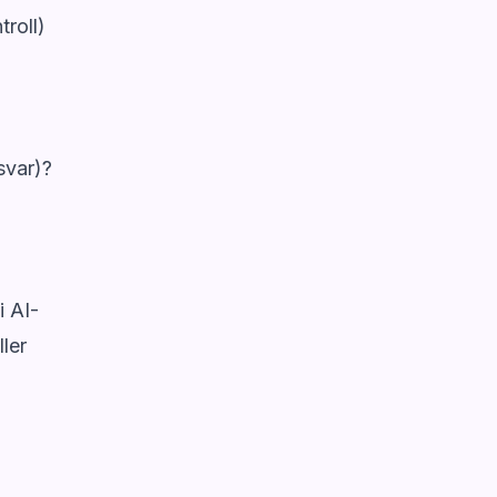
troll)
 svar)?
i AI-
ller