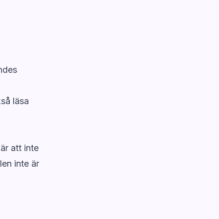
ändes
kså läsa
r att inte
en inte är