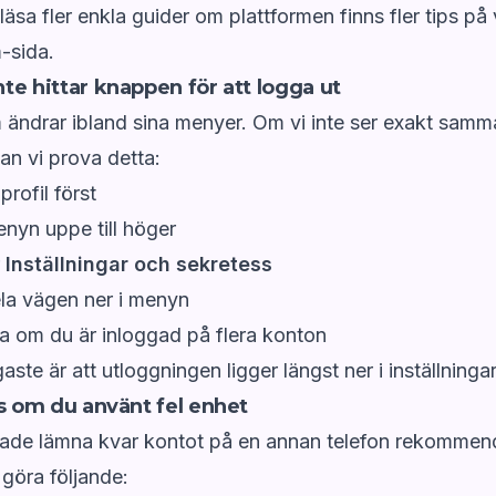
 läsa fler enkla guider om plattformen finns fler tips på 
-sida.
te hittar knappen för att logga ut
 ändrar ibland sina menyer. Om vi inte ser exakt sam
kan vi prova detta:
 profil först
yn uppe till höger
r
Inställningar och sekretess
ela vägen ner i menyn
ra om du är inloggad på flera konton
aste är att utloggningen ligger längst ner i inställninga
ps om du använt fel enhet
ade lämna kvar kontot på en annan telefon rekommend
 göra följande: