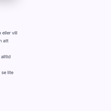
ller vill
n att
alltid
se lite