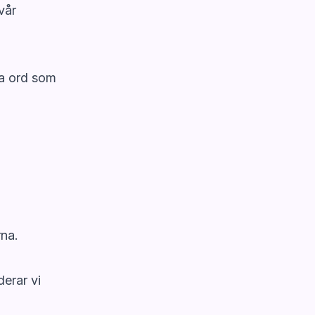
vår
ma ord som
rna.
erar vi