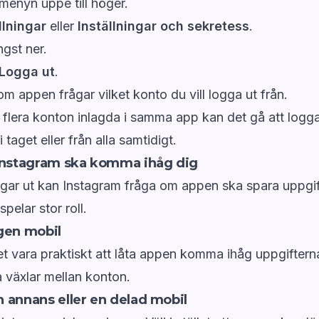
menyn uppe till höger.
llningar
eller
Inställningar och sekretess
.
ngst ner.
Logga ut
.
om appen frågar vilket konto du vill logga ut från.
 flera konton inlagda i samma app kan det gå att logga
i taget eller från alla samtidigt.
Instagram ska komma ihåg dig
ggar ut kan Instagram fråga om appen ska spara uppgif
spelar stor roll.
gen mobil
t vara praktiskt att låta appen komma ihåg uppgifterna,
a växlar mellan konton.
 annans eller en delad mobil