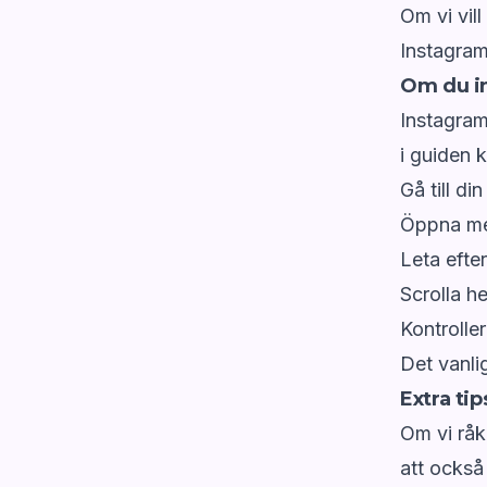
Om vi vill
Instagram
Om du in
Instagram
i guiden 
Gå till din
Öppna men
Leta efte
Scrolla h
Kontrolle
Det vanlig
Extra ti
Om vi råk
att också