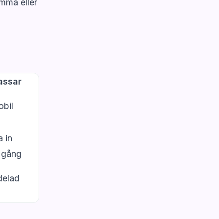
ömma eller
assar
obil
a in
a gång
delad