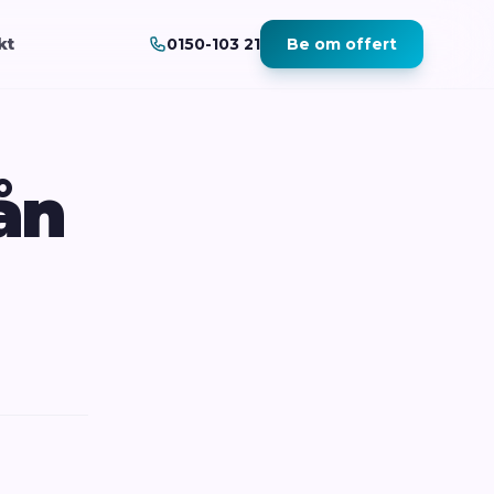
kt
0150-103 21
Be om offert
ån