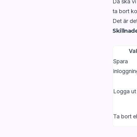
Då ska vi 
ta bort ko
Det är det
Skillnad
Val
Spara
inloggnin
Logga ut 
Ta bort e