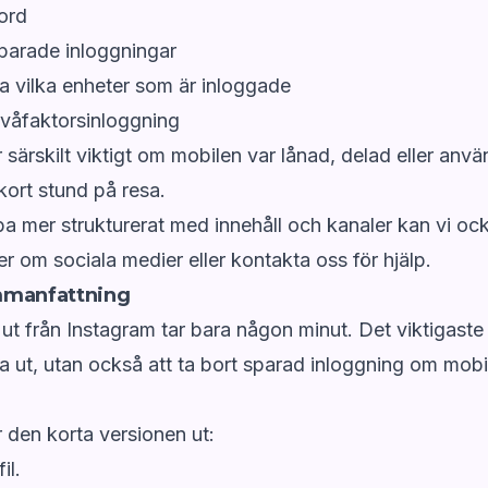
ord
parade inloggningar
ra vilka enheter som är inloggade
tvåfaktorsinloggning
r särskilt viktigt om mobilen var lånad, delad eller anv
kort stund på resa.
obba mer strukturerat med innehåll och kanaler kan vi oc
er om sociala medier eller
kontakta oss för hjälp
.
mmanfattning
ut från Instagram tar bara någon minut. Det viktigaste ä
a ut, utan också att ta bort sparad inloggning om mobil
r den korta versionen ut:
il.