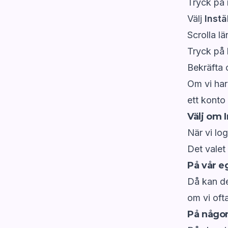
Tryck på 
Välj
Instä
Scrolla lä
Tryck på
Bekräfta 
Om vi har
ett konto 
Välj om 
När vi lo
Det valet 
På vår e
Då kan de
om vi oft
På någon