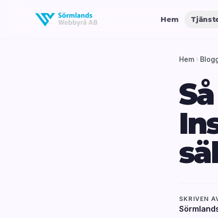
Hem
Tjänst
Hem
Blog
Så
In
sä
SKRIVEN A
Sörmland