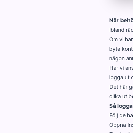
När behö
Ibland rä
Om vi har
byta konto
någon an
Har vi an
logga ut o
Det här g
olika ut 
Så logga
Följ de h
Öppna Inst