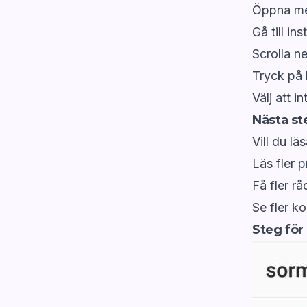
Öppna m
Gå till ins
Scrolla ne
Tryck på 
Välj att i
Nästa st
Vill du lä
Läs fler p
Få fler r
Se fler k
Steg för 