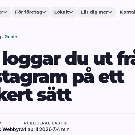
er
För företag
Lokalt
Lär dig mer
Konta
g
Guide
 loggar du ut fr
stagram på ett
kert sätt
V
PUBLICERAD
LÄSTID
s Webbyrå
1 april 2026
4 min