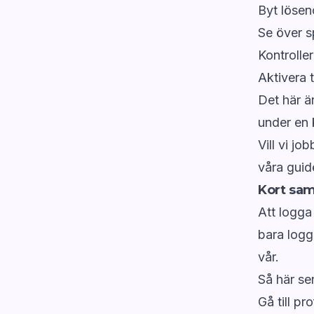
Byt lösen
Se över s
Kontrolle
Aktivera 
Det här ä
under en 
Vill vi j
våra guid
Kort sa
Att logga 
bara logg
vår.
Så här se
Gå till prof