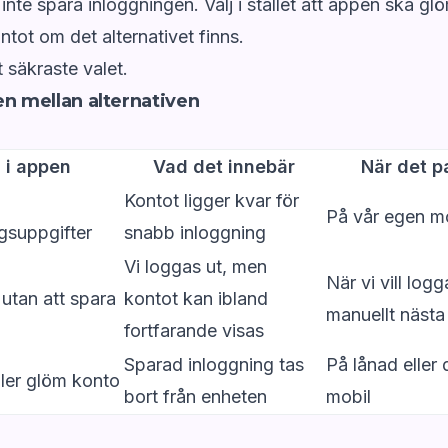
inte spara inloggningen. Välj i stället att appen ska gl
ntot om det alternativet finns.
 säkraste valet.
en mellan alternativen
 i appen
Vad det innebär
När det p
Kontot ligger kvar för
På vår egen m
gsuppgifter
snabb inloggning
Vi loggas ut, men
När vi vill logg
utan att spara
kontot kan ibland
manuellt näst
fortfarande visas
Sparad inloggning tas
På lånad eller 
ller glöm konto
bort från enheten
mobil