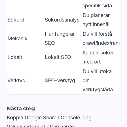
specifik sida
Du planerar
Sökord
Sökordsanalys
nytt innehåll
Hur fungerar
Du vill förstå
Mekanik
SEO
crawl/index/rank
Kunder söker
Lokalt
Lokalt SEO
med ort
Du vill utöka
Verktyg
SEO-verktyg
din
verktygslåda
Nästa steg
Koppla
Google Search Console
idag.
Välj
en
sida med affärsvärde.