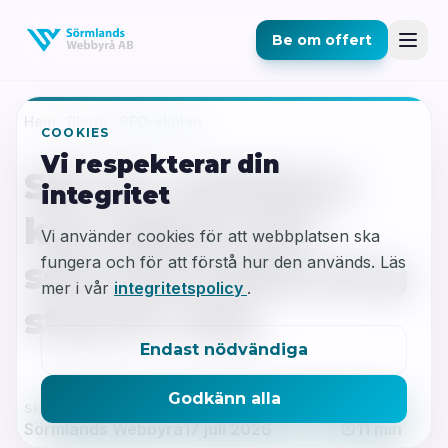
Be om offert
Hem
Blogg
SEO-skolan
COOKIES
Vi respekterar din
SEO för nybörjare:
integritet
kom igång med
Vi använder cookies för att webbplatsen ska
fungera och för att förstå hur den används. Läs
sökmotoroptimering
mer i vår
integritetspolicy
.
steg för steg
Endast nödvändiga
Godkänn alla
SKRIVEN AV
SENAST UPPDATERAD
LÄSTID
Sörmlands Webbyrå
17 juli 2026
11 min