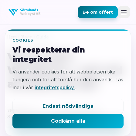
Be om offert
Hem
Blogg
Guide
COOKIES
Vi respekterar din
Vad är PHP i
integritet
WordPress – och vad
Vi använder cookies för att webbplatsen ska
fungera och för att förstå hur den används. Läs
används det till?
mer i vår
integritetspolicy
.
Endast nödvändiga
SKRIVEN AV
PUBLICERAD
LÄSTID
Sörmlands Webbyrå
1 april 2026
6 min
Godkänn alla